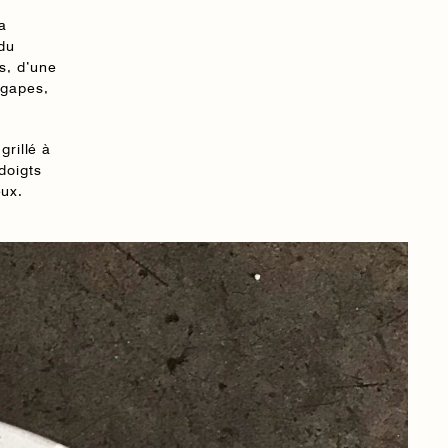
a
 du
ms, d’une
agapes,
grillé à
doigts
eux.