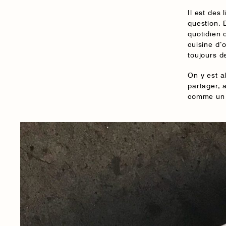
Il est des 
question. 
quotidien 
cuisine d’
toujours 
On y est a
partager, 
comme un t