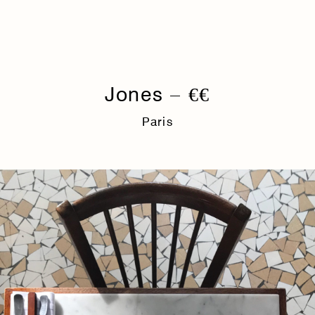
Jones – €€
Paris