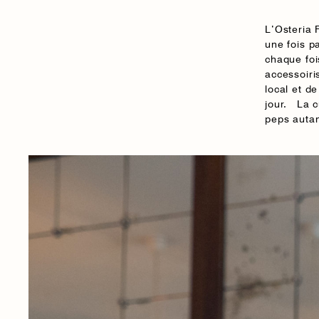
L’Osteria F
une fois p
chaque foi
accessoiri
local et d
jour. La cu
peps autan