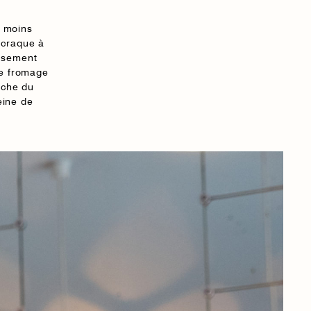
u moins
 craque à
eusement
de fromage
êche du
eine de